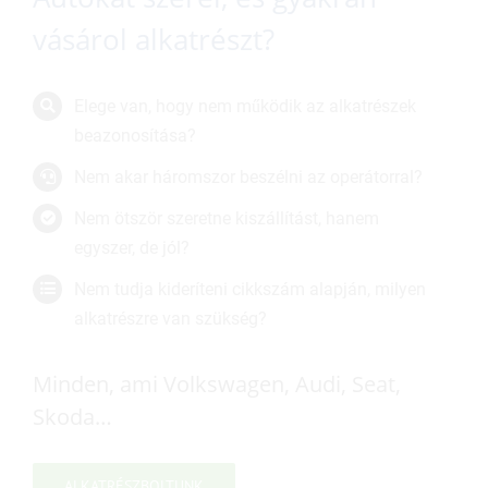
vásárol alkatrészt?
Elege van, hogy nem működik az alkatrészek
beazonosítása?
Nem akar háromszor beszélni az operátorral?
Nem ötször szeretne kiszállítást, hanem
egyszer, de jól?
Nem tudja kideríteni cikkszám alapján, milyen
alkatrészre van szükség?
Minden, ami Volkswagen, Audi, Seat,
Skoda…
ALKATRÉSZBOLTUNK