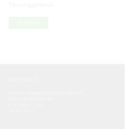
Típusfüggetlenül.
SZERVIZEINK
BOLT XI. KERÜLET
Cím:
1117 Budapest, Prielle Kornélia u. 55.
Mobil:
+36 20 982 07 58
H–P:
08:30 – 17:00
SZ–V:
ZÁRVA