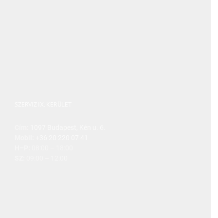
SZERVIZ IX. KERÜLET
Cím:
1097 Budapest, Kén u. 6.
Mobil:
+36 20 220 07 41
H–P:
08:00 – 18:00
SZ:
09:00 – 12:00