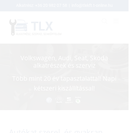
Skip
Alkatrész:
+36 20 982 07 58
|
info@tlxkft.t-online.hu
to
content
Volkswagen, Audi, Seat, Skoda
alkatrészek és szerviz
Több mint 20 év tapasztalattal! Napi
kétszeri kiszállítással!
Autókat szerel, és gyakran