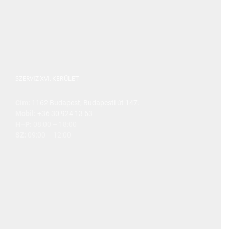
SZERVIZ XVI. KERÜLET
Cím:
1162 Budapest, Budapesti út 147.
Mobil:
+36 30 924 13 63
H–P:
08:00 – 18:00
SZ:
09:00 – 12:00