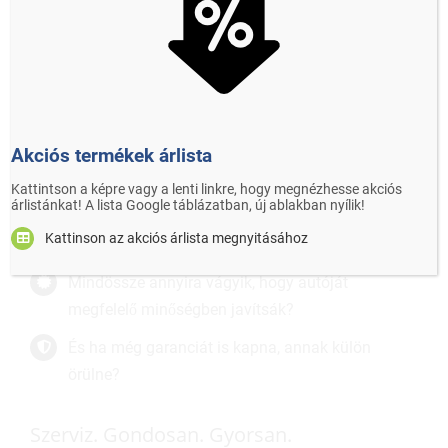
Megbízható, tapasztalt szervizt
keres?
Nem ígérgetést szeretne, hanem konkrét
Akciós termékek árlista
időpontot?
Kattintson a képre vagy a lenti linkre, hogy megnézhesse akciós
árlistánkat! A lista Google táblázatban, új ablakban nyílik!
Egyszerűen csak akkor akarja autóját, amikorra
Kattinson az akciós árlista megnyitásához
beígérték?
Mindössze annyira vágyik, hogy autóját
megfelelő minőségben javítsák?
És ha még garanciát is kapna, annak külön
örülne?
Szerviz. Gondosan. Gyorsan.